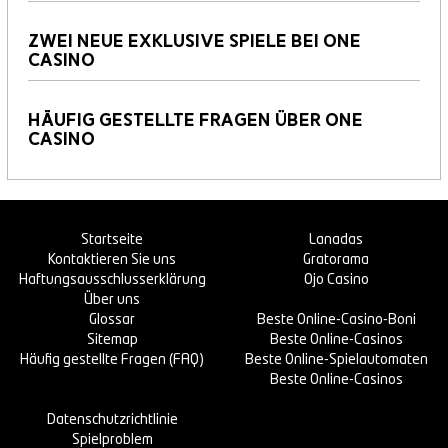
Zwei neue exklusive Spiele bei One
Casino
Häufig gestellte Fragen über One
Casino
Startseite
Lanadas
Kontaktieren Sie uns
Gratorama
Haftungsausschlusserklärung
Ojo Casino
Über uns
Glossar
Beste Online-Casino-Boni
Sitemap
Beste Online-Casinos
Häufig gestellte Fragen (FAQ)
Beste Online-Spielautomaten
Beste Online-Casinos
Datenschutzrichtlinie
Spielproblem