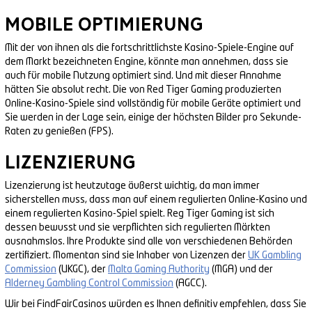
Mobile Optimierung
Mit der von ihnen als die fortschrittlichste Kasino-Spiele-Engine auf
dem Markt bezeichneten Engine, könnte man annehmen, dass sie
auch für mobile Nutzung optimiert sind. Und mit dieser Annahme
hätten Sie absolut recht. Die von Red Tiger Gaming produzierten
Online-Kasino-Spiele sind vollständig für mobile Geräte optimiert und
Sie werden in der Lage sein, einige der höchsten Bilder pro Sekunde-
Raten zu genießen (FPS).
Lizenzierung
Lizenzierung ist heutzutage äußerst wichtig, da man immer
sicherstellen muss, dass man auf einem regulierten Online-Kasino und
einem regulierten Kasino-Spiel spielt. Reg Tiger Gaming ist sich
dessen bewusst und sie verpflichten sich regulierten Märkten
ausnahmslos. Ihre Produkte sind alle von verschiedenen Behörden
zertifiziert. Momentan sind sie Inhaber von Lizenzen der
UK Gambling
Commission
(UKGC), der
Malta Gaming Authority
(MGA) und der
Alderney Gambling Control Commission
(AGCC).
Wir bei FindFairCasinos würden es Ihnen definitiv empfehlen, dass Sie