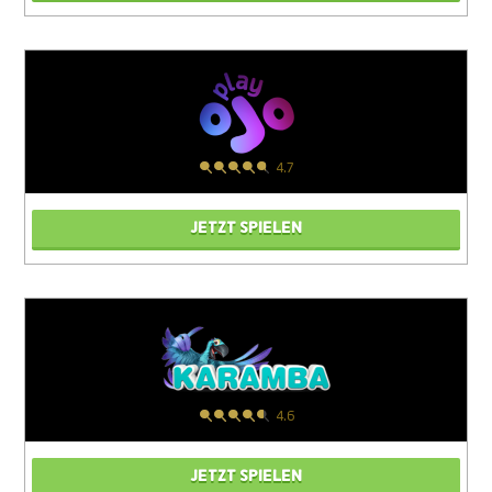
4.7
JETZT SPIELEN
4.6
JETZT SPIELEN