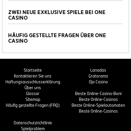
Zwei neue exklusive Spiele bei One
Casino
Häufig gestellte Fragen über One
Casino
Startseite
Lanadas
Kontaktieren Sie uns
Gratorama
Haftungsausschlusserklärung
Ojo Casino
Über uns
Glossar
Beste Online-Casino-Boni
Sitemap
Beste Online-Casinos
Häufig gestellte Fragen (FAQ)
Beste Online-Spielautomaten
Beste Online-Casinos
Datenschutzrichtlinie
Spielproblem