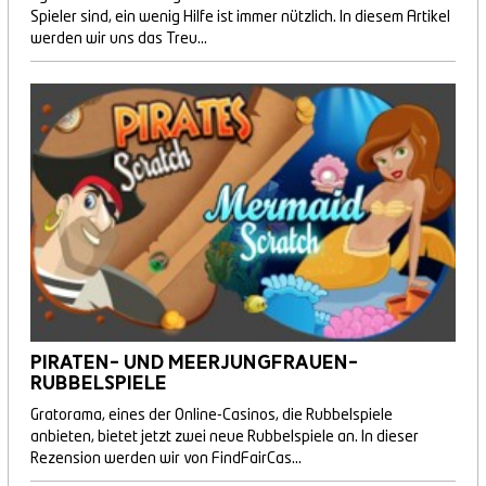
Spieler sind, ein wenig Hilfe ist immer nützlich. In diesem Artikel
werden wir uns das Treu...
Piraten- und Meerjungfrauen-
Rubbelspiele
Gratorama, eines der Online-Casinos, die Rubbelspiele
anbieten, bietet jetzt zwei neue Rubbelspiele an. In dieser
Rezension werden wir von FindFairCas...