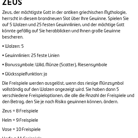
Zeus
Zeus, der mächtigste Gott in der antiken griechischen Mythologie,
herrscht in diesem brandneuen Slot über Ihre Gewinne. Spielen Sie
auf 5 Walzen und 25 festen Gewinnlinien, und der mächtige Gott
könnte gefällig auf Sie herabblicken und Ihnen große Gewinne
bescheren.
• Walzen: 5
• Gewinnlinien: 25 feste Linien
• Bonussymbole: Wild, Münze (Scatter), Riesensymbole
• Glücksspielfunktion: ja
Die Freispiele werden ausgelöst, wenn das riesige Münzsymbol
vollständig auf den Walzen angezeigt wird. Sie haben dann 5
verschiedene Freispieloptionen, die alle die Anzahl der Freispiele und
den Betrag, den Sie je nach Risiko gewinnen können, ändern.
Zeus = 8 Freispiele
Helm = 9 Freispiele
Vase = 10 Freispiele