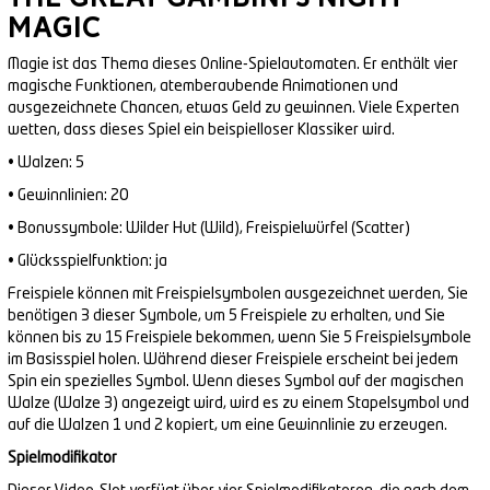
Magic
Magie ist das Thema dieses Online-Spielautomaten. Er enthält vier
magische Funktionen, atemberaubende Animationen und
ausgezeichnete Chancen, etwas Geld zu gewinnen. Viele Experten
wetten, dass dieses Spiel ein beispielloser Klassiker wird.
• Walzen: 5
• Gewinnlinien: 20
• Bonussymbole: Wilder Hut (Wild), Freispielwürfel (Scatter)
• Glücksspielfunktion: ja
Freispiele können mit Freispielsymbolen ausgezeichnet werden, Sie
benötigen 3 dieser Symbole, um 5 Freispiele zu erhalten, und Sie
können bis zu 15 Freispiele bekommen, wenn Sie 5 Freispielsymbole
im Basisspiel holen. Während dieser Freispiele erscheint bei jedem
Spin ein spezielles Symbol. Wenn dieses Symbol auf der magischen
Walze (Walze 3) angezeigt wird, wird es zu einem Stapelsymbol und
auf die Walzen 1 und 2 kopiert, um eine Gewinnlinie zu erzeugen.
Spielmodifikator