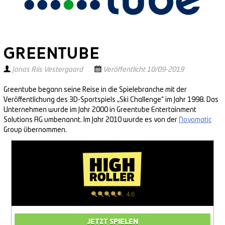
JETZT SPIELEN
Mr Vegas Casino
4.5
Greentube
Jonas Riis Vestergaard
Veröffentlicht 10/09-2019
Greentube begann seine Reise in die Spielebranche mit der
Veröffentlichung des 3D-Sportspiels „Ski Challenge“ im Jahr 1998. Das
Unternehmen wurde im Jahr 2000 in Greentube Entertainment
Solutions AG umbenannt. Im Jahr 2010 wurde es von der
Novomatic
Group übernommen.
4.6
JETZT SPIELEN