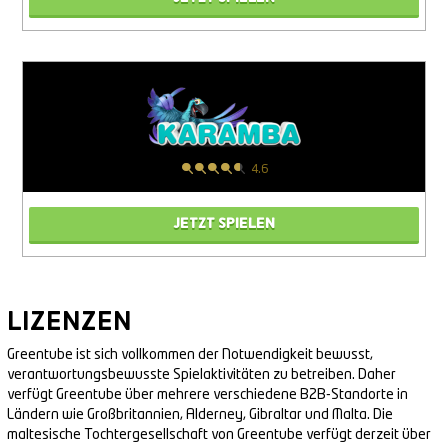
4.6
JETZT SPIELEN
Lizenzen
Greentube ist sich vollkommen der Notwendigkeit bewusst,
verantwortungsbewusste Spielaktivitäten zu betreiben. Daher
verfügt Greentube über mehrere verschiedene B2B-Standorte in
Ländern wie Großbritannien, Alderney, Gibraltar und Malta. Die
maltesische Tochtergesellschaft von Greentube verfügt derzeit über