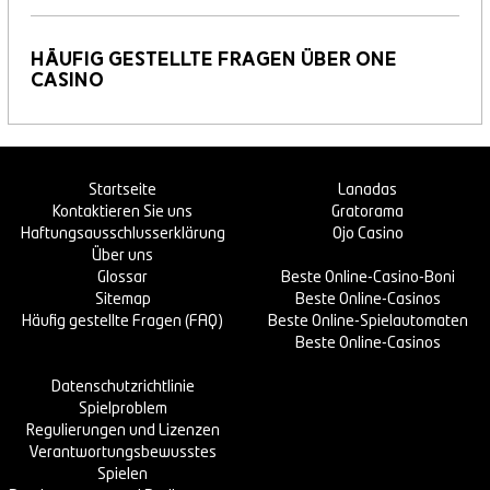
Häufig gestellte Fragen über One
Casino
Startseite
Lanadas
Kontaktieren Sie uns
Gratorama
Haftungsausschlusserklärung
Ojo Casino
Über uns
Glossar
Beste Online-Casino-Boni
Sitemap
Beste Online-Casinos
Häufig gestellte Fragen (FAQ)
Beste Online-Spielautomaten
Beste Online-Casinos
Datenschutzrichtlinie
Spielproblem
Regulierungen und Lizenzen
Verantwortungsbewusstes
Spielen