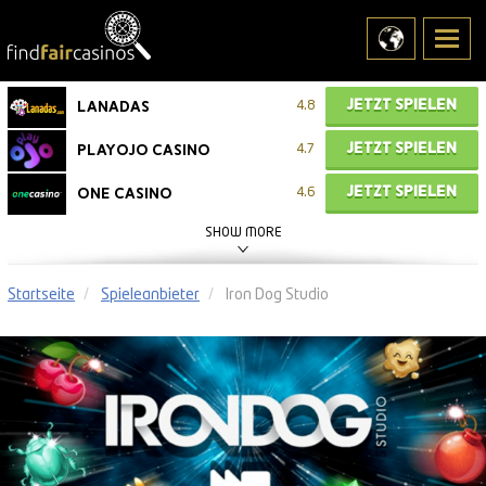
Toggle
Toggl
language
navig
JETZT SPIELEN
Lanadas
4.8
JETZT SPIELEN
PlayOjo Casino
4.7
JETZT SPIELEN
One Casino
4.6
SHOW MORE
JETZT SPIELEN
Jackie Jackpot
4.5
JETZT SPIELEN
Winner`s Magic
4.5
Startseite
Spieleanbieter
Iron Dog Studio
JETZT SPIELEN
BetitOn Spielbank
4.4
JETZT SPIELEN
Lucky Thrillz
4.5
JETZT SPIELEN
Evolve
4.3
JETZT SPIELEN
Gratorama Casino
4.6