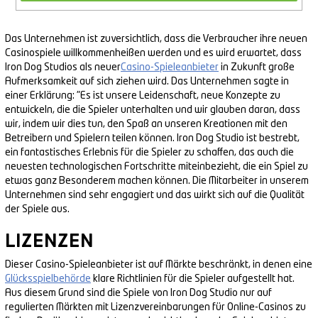
Das Unternehmen ist zuversichtlich, dass die Verbraucher ihre neuen
Casinospiele willkommenheißen werden und es wird erwartet, dass
Iron Dog Studios als neuer
Casino-Spieleanbieter
in Zukunft große
Aufmerksamkeit auf sich ziehen wird. Das Unternehmen sagte in
einer Erklärung: "Es ist unsere Leidenschaft, neue Konzepte zu
entwickeln, die die Spieler unterhalten und wir glauben daran, dass
wir, indem wir dies tun, den Spaß an unseren Kreationen mit den
Betreibern und Spielern teilen können. Iron Dog Studio ist bestrebt,
ein fantastisches Erlebnis für die Spieler zu schaffen, das auch die
neuesten technologischen Fortschritte miteinbezieht, die ein Spiel zu
etwas ganz Besonderem machen können. Die Mitarbeiter in unserem
Unternehmen sind sehr engagiert und das wirkt sich auf die Qualität
der Spiele aus.
Lizenzen
Dieser Casino-Spieleanbieter ist auf Märkte beschränkt, in denen eine
Glücksspielbehörde
klare Richtlinien für die Spieler aufgestellt hat.
Aus diesem Grund sind die Spiele von Iron Dog Studio nur auf
regulierten Märkten mit Lizenzvereinbarungen für Online-Casinos zu