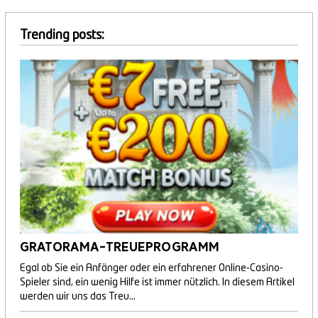
Trending posts:
Gratorama-Treueprogramm
Egal ob Sie ein Anfänger oder ein erfahrener Online-Casino-
Spieler sind, ein wenig Hilfe ist immer nützlich. In diesem Artikel
werden wir uns das Treu...