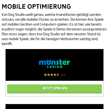
Mobile Optimierung
Iron Dog Studio weiß genau, welche Investitionen getätigt werden
müssen, um alle mobilen Nutzer zu erreichen. Sie können ihre Spiele
auf mobilen Geräten und Computern spielen. Es ist hier wie bereits
erwähnt sogar möglich, die Spiele in Demo-Versionen auszuprobieren.
Man muss sagen, dass Iron Dog Studio auf dem neusten Stand ist,
was mobile Spiele, die für die heutigen Verbraucher wichtig sind,
betrifft.
4.5
JETZT SPIELEN